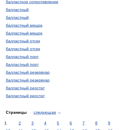
балластное сопротивление
балластный
балластный
балластный мешок
балластный мешок
балластный отсек
балластный отсек
балластный порт
балластный порт
балластный резервуар
балластный резервуар
балластный реостат
балластный реостат
Страницы
следующая
→
1
2
3
4
5
6
7
8
9