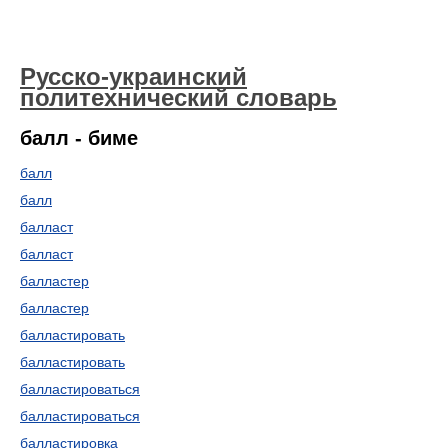
Русско-украинский
политехнический словарь
балл - биме
балл
балл
балласт
балласт
балластер
балластер
балластировать
балластировать
балластироваться
балластироваться
балластировка